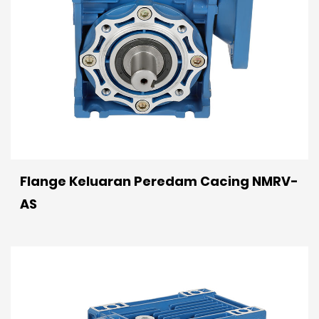
Flange Keluaran Peredam Cacing NMRV-
AS