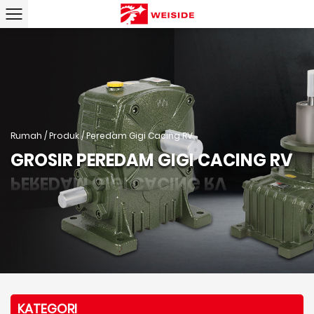
Rumah
/
Produk
/
Peredam Gigi Cacing RV
GROSIR PEREDAM GIGI CACING RV
KATEGORI